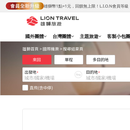
雄獅幣1點=1元，回饋無上限！L.I.O.N會員
國外團體
台灣團體
主題旅遊
客製小包
雄獅首頁
>
國際機票
>
搜尋結果頁
來回
單程
多目的地
出發地
目的地
直飛(含中停)