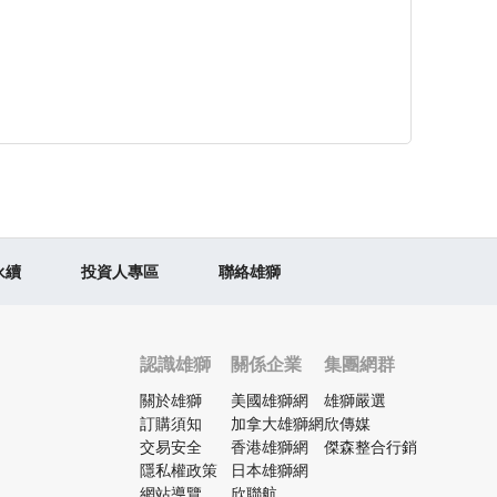
永續
投資人專區
聯絡雄獅
認識雄獅
關係企業
集團網群
關於雄獅
美國雄獅網
雄獅嚴選
訂購須知
加拿大雄獅網
欣傳媒
交易安全
香港雄獅網
傑森整合行銷
隱私權政策
日本雄獅網
網站導覽
欣聯航