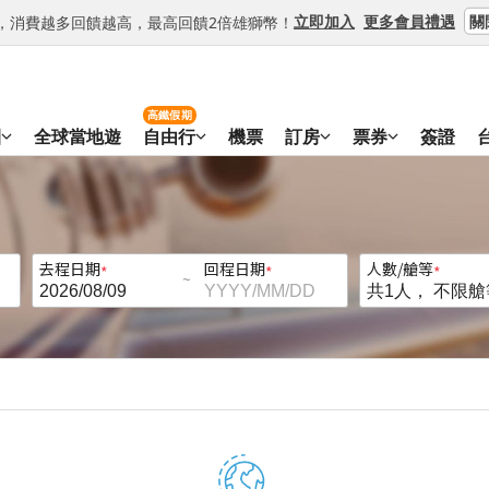
關
立即加入
更多會員禮遇
等級，消費越多回饋越高，最高回饋2倍雄獅幣！
高鐵假期
團
全球當地遊
自由行
機票
訂房
票券
簽證
去程日期
回程日期
人數/艙等
~