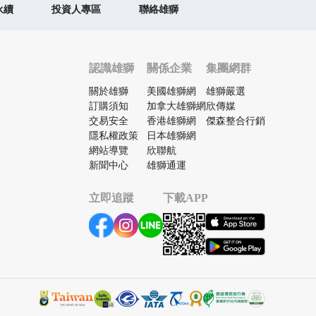
永續
投資人專區
聯絡雄獅
認識雄獅
關係企業
集團網群
關於雄獅
美國雄獅網
雄獅嚴選
訂購須知
加拿大雄獅網
欣傳媒
交易安全
香港雄獅網
傑森整合行銷
隱私權政策
日本雄獅網
網站導覽
欣聯航
新聞中心
雄獅通運
立即追蹤
下載APP