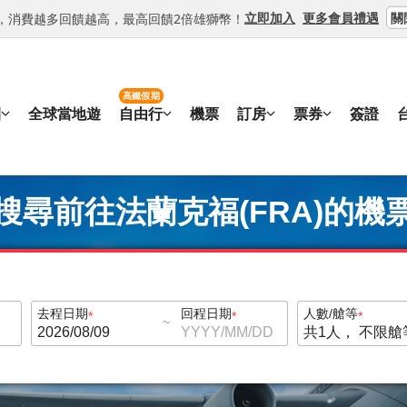
關
立即加入
更多會員禮遇
等級，消費越多回饋越高，最高回饋2倍雄獅幣！
高鐵假期
團
全球當地遊
自由行
機票
訂房
票券
簽證
搜尋前往法蘭克福(FRA)的機
去程日期
回程日期
人數/艙等
~