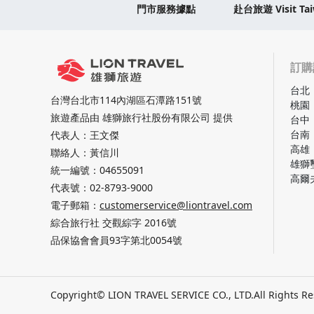
門市服務據點
赴台旅遊 Visit Ta
訂購
台北
台灣台北市114內湖區石潭路151號
桃園
旅遊產品由 雄獅旅行社股份有限公司 提供
台中
台南
代表人：王文傑
高雄
聯絡人：黃信川
雄獅
統一編號：04655091
高爾
代表號：
02-8793-9000
電子郵箱：
customerservice@liontravel.com
綜合旅行社 交觀綜字 2016號
品保協會會員93字第北0054號
Copyright© LION TRAVEL SERVICE CO., LTD.
All Rights R