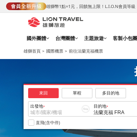
雄獅幣1點=1元，回饋無上限！L.I.O.N會員
國外團體
台灣團體
主題旅遊
客製小包
雄獅首頁
國際機票
前往法蘭克福機票
來回
單程
多目的地
出發地
目的地
直飛(含中停)