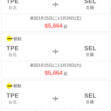
TPE
SEL
台北
首爾
來回3月25日(二)-3月28日(五)
$5,664
起
酷航
TPE
SEL
台北
首爾
來回3月25日(二)-3月29日(六)
$5,664
起
酷航
TPE
SEL
台北
首爾