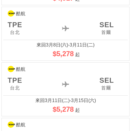
酷航
TPE
SEL
台北
首爾
來回3月8日(六)-3月11日(二)
$5,278
起
酷航
TPE
SEL
台北
首爾
來回3月11日(二)-3月15日(六)
$5,278
起
酷航