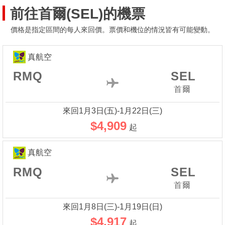
前往首爾(SEL)的機票
價格是指定區間的每人來回價。票價和機位的情況皆有可能變動。
真航空
RMQ
SEL
首爾
來回1月3日(五)-1月22日(三)
$4,909
起
真航空
RMQ
SEL
首爾
來回1月8日(三)-1月19日(日)
$4,917
起