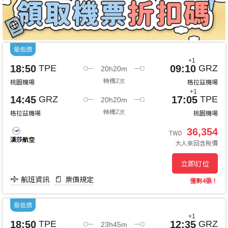
最低價
+1
18:50
09:10
TPE
GRZ
20h20m
桃園機場
轉機2次
格拉茲機場
+1
14:45
17:05
GRZ
TPE
20h20m
格拉茲機場
轉機2次
桃園機場
36,354
TWD
漢莎航空
大人
來回
含稅價
立即訂位
航班資訊
票價規定
僅剩4張！
最低價
+1
18:50
12:35
TPE
GRZ
23h45m