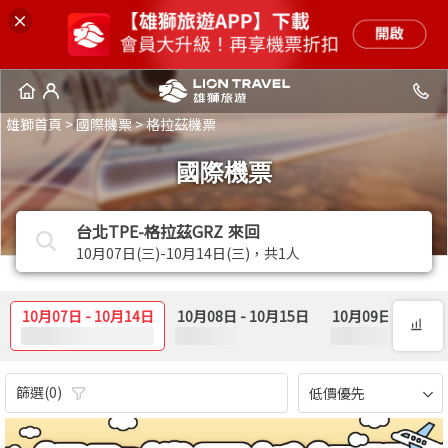
雄獅首頁
>
國際機票
>
格拉茲機票
國際機票
台北TPE-格拉茲GRZ
來回
10月07日(三)-10月14日(三)，共1人
10月07日
-
10月14日
10月08日
-
10月15日
10月09日
-
10月1
篩選(0)
低價優先