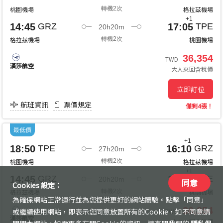
桃園機場
轉機2次
格拉茲機場
+1
14:45
17:05
GRZ
TPE
20h20m
格拉茲機場
轉機2次
桃園機場
36,354
TWD
漢莎航空
大人
來回
含稅價
立即訂位
航班資訊
票價規定
僅剩4張！
最低價
+1
18:50
16:10
TPE
GRZ
27h20m
桃園機場
轉機2次
格拉茲機場
+1
14:45
17:05
GRZ
TPE
20h20m
同意
Cookies 設定：
格拉茲機場
轉機2次
桃園機場
為確保網站正常運行並為您提供更好的網站體驗。點擊「同意」
36,354
或繼續使用網站，即表示您同意放置所有的Cookie，如不同意請
TWD
漢莎航空
大人
來回
含稅價