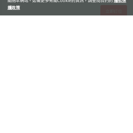
關閉本網站。如需更多有關Cookie的資訊，請查閱我們的
隱私保
護政策
立即訂位
航班資訊
票價規定
僅剩4張！
同時訂購
機票
和
飯店
，還能省更多？
立即前往
最低價
+1
18:50
09:10
TPE
GRZ
20h20m
桃園機場
轉機2次
格拉茲機場
+1
14:45
17:05
GRZ
TPE
20h20m
格拉茲機場
轉機2次
桃園機場
36,354
TWD
漢莎航空
大人
來回
含稅價
立即訂位
航班資訊
票價規定
僅剩4張！