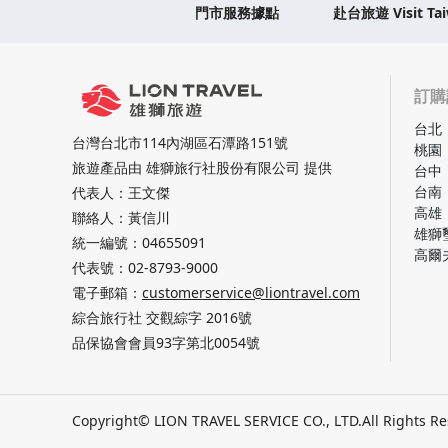
門市服務據點
赴台旅遊 Visit Ta
訂購
台北
台灣台北市114內湖區石潭路151號
桃園
旅遊產品由 雄獅旅行社股份有限公司 提供
台中
台南
代表人：王文傑
高雄
聯絡人：黃信川
雄獅
統一編號：04655091
高爾
代表號：
02-8793-9000
電子郵箱：
customerservice@liontravel.com
綜合旅行社 交觀綜字 2016號
品保協會會員93字第北0054號
Copyright© LION TRAVEL SERVICE CO., LTD.
All Rights R