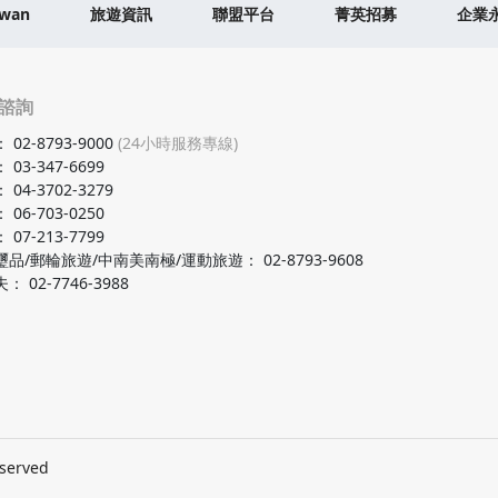
iwan
旅遊資訊
聯盟平台
菁英招募
企業
諮詢
：
02-8793-9000
(24小時服務專線)
：
03-347-6699
：
04-3702-3279
：
06-703-0250
：
07-213-7799
璽品/郵輪旅遊/中南美南極/運動旅遊
：
02-8793-9608
夫
：
02-7746-3988
eserved