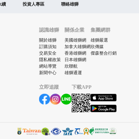
永續
投資人專區
聯絡雄獅
認識雄獅
關係企業
集團網群
關於雄獅
美國雄獅網
雄獅嚴選
訂購須知
加拿大雄獅網
欣傳媒
交易安全
香港雄獅網
傑森整合行銷
隱私權政策
日本雄獅網
網站導覽
欣聯航
新聞中心
雄獅通運
立即追蹤
下載APP