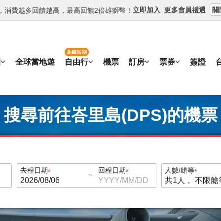
關
立即加入
更多會員禮遇
等級，消費越多回饋越高，最高回饋2倍雄獅幣！
高鐵假期
團
全球當地遊
自由行
機票
訂房
票券
簽證
搜尋前往峇里島(DPS)的機票
去程日期
回程日期
人數/艙等
~