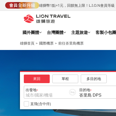
雄獅幣1點=1元，回饋無上限！L.I.O.N會員
國外團體
台灣團體
主題旅遊
客製小包
雄獅首頁
國際機票
前往峇里島機票
來回
單程
多目的地
出發地
目的地
直飛(含中停)