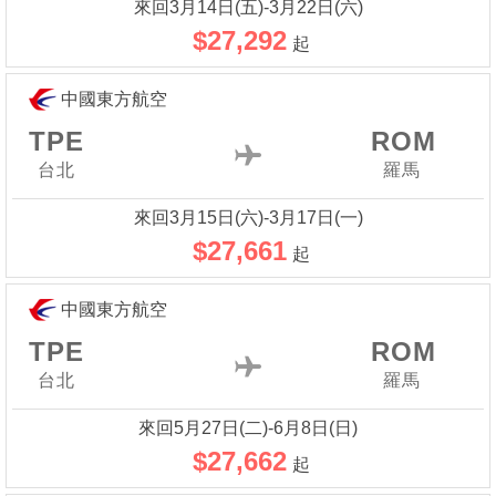
來回3月14日(五)-3月22日(六)
$27,292
起
中國東方航空
TPE
ROM
台北
羅馬
來回3月15日(六)-3月17日(一)
$27,661
起
中國東方航空
TPE
ROM
台北
羅馬
來回5月27日(二)-6月8日(日)
$27,662
起