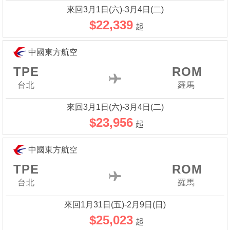
來回3月1日(六)-3月4日(二)
$22,339
起
中國東方航空
TPE
ROM
台北
羅馬
來回3月1日(六)-3月4日(二)
$23,956
起
中國東方航空
TPE
ROM
台北
羅馬
來回1月31日(五)-2月9日(日)
$25,023
起