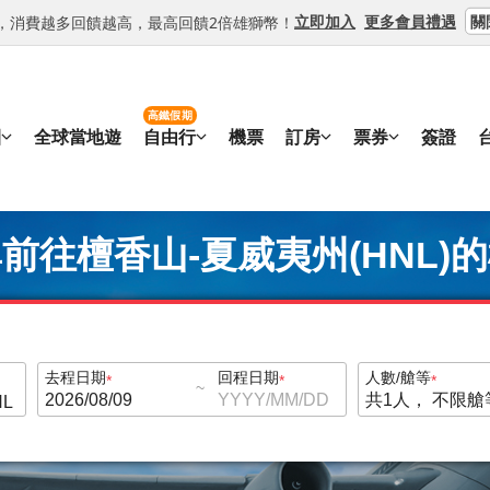
關
立即加入
更多會員禮遇
等級，消費越多回饋越高，最高回饋2倍雄獅幣！
高鐵假期
團
全球當地遊
自由行
機票
訂房
票券
簽證
前往檀香山-夏威夷州(HNL)
去程日期
回程日期
人數/艙等
~