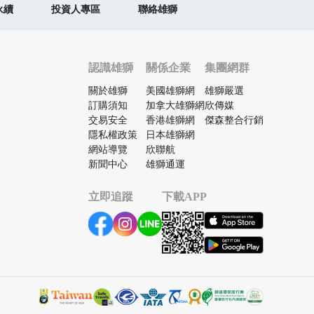
永續
投資人專區
聯絡雄獅
認識雄獅
關係企業
集團網群
關於雄獅
美國雄獅網
雄獅嚴選
訂購須知
加拿大雄獅網
欣傳媒
交易安全
香港雄獅網
傑森整合行銷
隱私權政策
日本雄獅網
網站導覽
欣聯航
新聞中心
雄獅通運
立即追蹤
下載APP