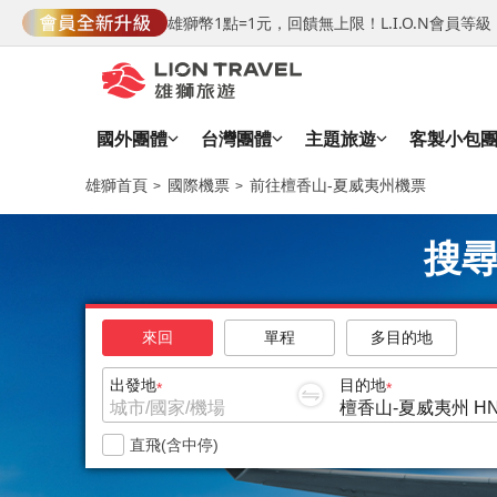
雄獅幣1點=1元，回饋無上限！L.I.O.N會員
國外團體
台灣團體
主題旅遊
客製小包
雄獅首頁
國際機票
前往檀香山-夏威夷州機票
搜尋
來回
單程
多目的地
出發地
目的地
直飛(含中停)