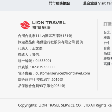
門市服務據點
赴台旅遊 Visit Ta
訂購
台北
台灣台北市114內湖區石潭路151號
桃園
旅遊產品由 雄獅旅行社股份有限公司 提供
台中
台南
代表人：王文傑
高雄
聯絡人：黃信川
雄獅
統一編號：04655091
高爾
代表號：
02-8793-9000
電子郵箱：
customerservice@liontravel.com
綜合旅行社 交觀綜字 2016號
品保協會會員93字第北0054號
Copyright© LION TRAVEL SERVICE CO., LTD.
All Rights R